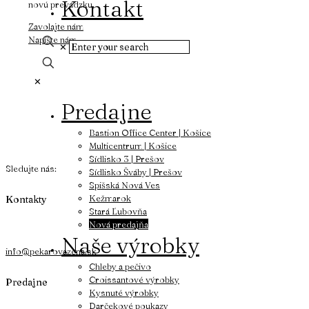
Kontakt
novú prevádzku.
Zavolajte nám
Napíšte nám
✕
✕
Predajne
Bastion Office Center | Košice
Multicentrum | Košice
Sídlisko 3 | Prešov
Sledujte nás:
Sídlisko Šváby | Prešov
Spišská Nová Ves
Kežmarok
Kontakty
Stará Ľubovňa
Nová predajňa
Naše výrobky
info@pekarovazena.sk
Chleby a pečivo
Croissantové výrobky
Predajne
Kysnuté výrobky
Darčekové poukazy