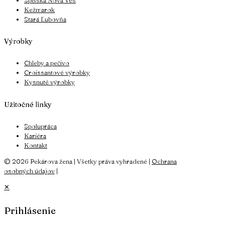
Kežmarok
Stará Ľubovňa
Výrobky
Chleby a pečivo
Croissantové výrobky
Kysnuté výrobky
Užitočné linky
Spolupráca
Kariéra
Kontakt
© 2026 Pekárova žena | Všetky práva vyhradené |
Ochrana
osobných údajov
|
✕
Prihlásenie