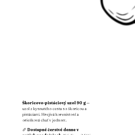
Škoricovo-pistáciový uzol 90 g
—
uzol z kysnutého cesta so škoricou a
pistáciami. Hrejivá korenistosť a
oriešková chuť v jednom.
🥖
Dostupné čerstvé denne v