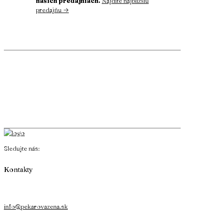
našich predajniach.
Nájdite najbližšiu
predajňu →
Sledujte nás:
Kontakty
info@pekarovazena.sk