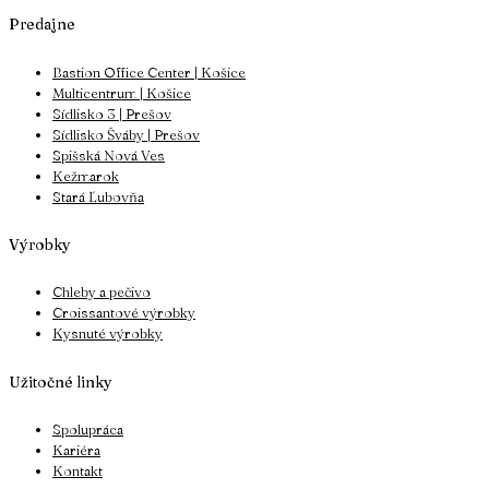
Predajne
Bastion Office Center | Košice
Multicentrum | Košice
Sídlisko 3 | Prešov
Sídlisko Šváby | Prešov
Spišská Nová Ves
Kežmarok
Stará Ľubovňa
Výrobky
Chleby a pečivo
Croissantové výrobky
Kysnuté výrobky
Užitočné linky
Spolupráca
Kariéra
Kontakt