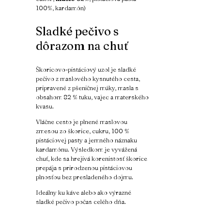
100%, kardamón)
Sladké pečivo s
dôrazom na chuť
Škoricovo-pistáciový uzol je sladké
pečivo z maslového kysnutého cesta,
pripravené z pšeničnej múky, masla s
obsahom 82 % tuku, vajec a materského
kvasu.
Vláčne cesto je plnené maslovou
zmesou zo škorice, cukru, 100 %
pistáciovej pasty a jemného náznaku
kardamónu. Výsledkom je vyvážená
chuť, kde sa hrejivá korenistosť škorice
prepája s prirodzenou pistáciovou
plnosťou bez presladeného dojmu.
Ideálny ku káve alebo ako výrazné
sladké pečivo počas celého dňa.