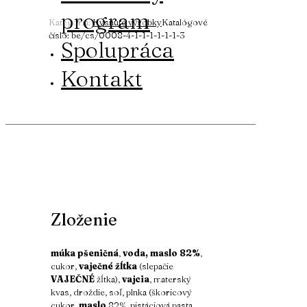
program
Kategória:
Kysnuté výrobky
Katalógové
číslo:
be/cs/0008-4-1-1-1-1-1-1-3
Spolupráca
Kontakt
Zloženie
múka pšeničná
,
voda, maslo 82%
,
cukor,
vaječné žĺtka
(slepačie
VAJEČNÉ
žĺtka),
vajcia
, materský
kvas, droždie, soľ, plnka (škoricový
cukor,
maslo
82%, pistáciová pasta