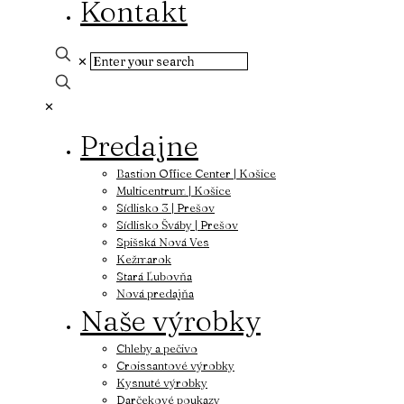
Kontakt
✕
✕
Predajne
Bastion Office Center | Košice
Multicentrum | Košice
Sídlisko 3 | Prešov
Sídlisko Šváby | Prešov
Spišská Nová Ves
Kežmarok
Stará Ľubovňa
Nová predajňa
Naše výrobky
Chleby a pečivo
Croissantové výrobky
Kysnuté výrobky
Darčekové poukazy